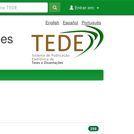
Entrar em:
English
Español
Português
ões
259