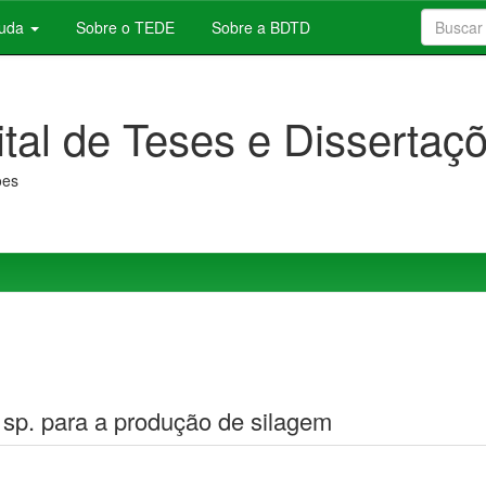
juda
Sobre o TEDE
Sobre a BDTD
ital de Teses e Dissertaç
ões
 sp. para a produção de silagem