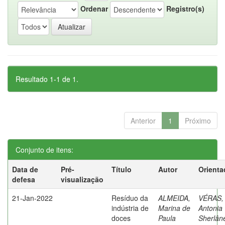
Ordenar
Registro(s)
Resultado 1-1 de 1.
Anterior
1
Próximo
Conjunto de itens:
Data de
Pré-
Título
Autor
Orienta
defesa
visualização
21-Jan-2022
Resíduo da
ALMEIDA,
VÉRAS,
indústria de
Marina de
Antonia
doces
Paula
Sherlân