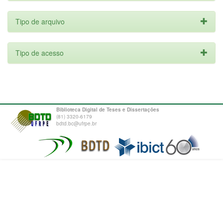
Tipo de arquivo
Tipo de acesso
Biblioteca Digital de Teses e Dissertações
(81) 3320-6179
bdtd.bc@ufrpe.br