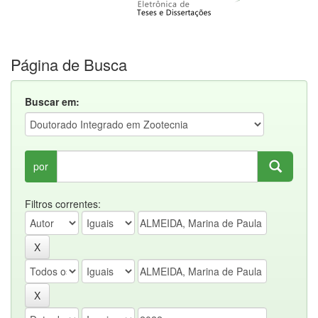
Página de Busca
Buscar em:
por
Filtros correntes: