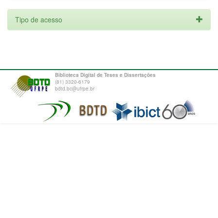
Tipo de acesso
Biblioteca Digital de Teses e Dissertações
(81) 3320-6179
bdtd.bc@ufrpe.br