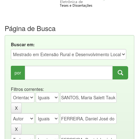
Página de Busca
Buscar em:
por
Filtros correntes: