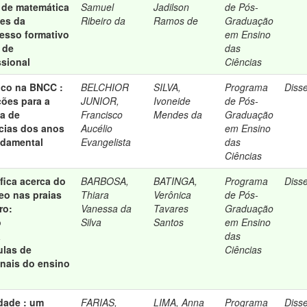
 de matemática
Samuel
Jadilson
de Pós-
des da
Ribeiro da
Ramos de
Graduação
esso formativo
em Ensino
 de
das
ssional
Ciências
fico na BNCC :
BELCHIOR
SILVA,
Programa
Diss
ções para a
JUNIOR,
Ivoneide
de Pós-
a de
Francisco
Mendes da
Graduação
cias dos anos
Aucélio
em Ensino
ndamental
Evangelista
das
Ciências
fica acerca do
BARBOSA,
BATINGA,
Programa
Diss
eo nas praias
Thiara
Verônica
de Pós-
ro:
Vanessa da
Tavares
Graduação
o
Silva
Santos
em Ensino
a
das
ulas de
Ciências
inais do ensino
dade : um
FARIAS,
LIMA, Anna
Programa
Diss