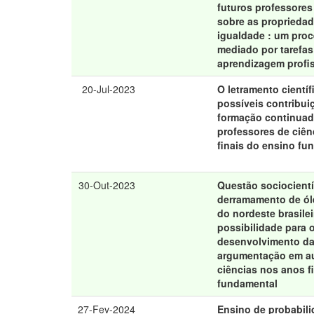
futuros professores
sobre as proprieda
igualdade : um proc
mediado por tarefas
aprendizagem profi
20-Jul-2023
O letramento cientí
possíveis contribui
formação continuad
professores de ciên
finais do ensino fu
30-Out-2023
Questão sociocientí
derramamento de ól
do nordeste brasilei
possibilidade para 
desenvolvimento d
argumentação em a
ciências nos anos f
fundamental
27-Fev-2024
Ensino de probabili