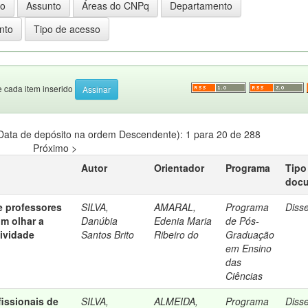
e cada item inserido
Data de depósito na ordem Descendente): 1 para 20 de 288
Próximo >
Autor
Orientador
Programa
Tipo
doc
e professores
SILVA,
AMARAL,
Programa
Diss
um olhar a
Danúbia
Edenia Maria
de Pós-
tividade
Santos Brito
Ribeiro do
Graduação
em Ensino
das
Ciências
issionais de
SILVA,
ALMEIDA,
Programa
Diss