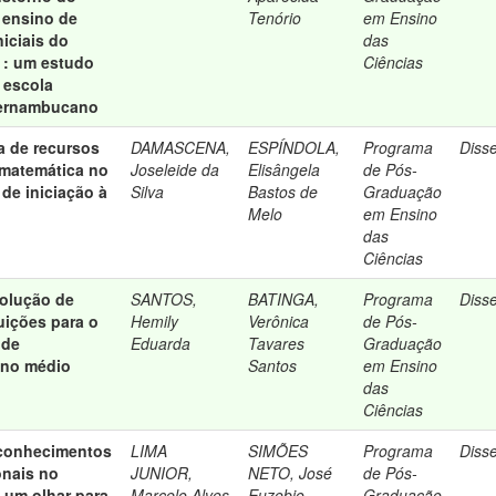
 ensino de
Tenório
em Ensino
niciais do
das
 : um estudo
Ciências
 escola
pernambucano
a de recursos
DAMASCENA,
ESPÍNDOLA,
Programa
Diss
 matemática no
Joseleide da
Elisângela
de Pós-
de iniciação à
Silva
Bastos de
Graduação
Melo
em Ensino
das
Ciências
olução de
SANTOS,
BATINGA,
Programa
Diss
uições para o
Hemily
Verônica
de Pós-
 de
Eduarda
Tavares
Graduação
ino médio
Santos
em Ensino
das
Ciências
 conhecimentos
LIMA
SIMÕES
Programa
Diss
ionais no
JUNIOR,
NETO, José
de Pós-
: um olhar para
Marcelo Alves
Euzebio
Graduação