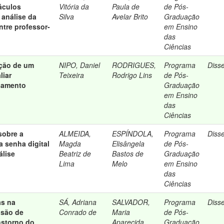
áculos
Vitória da
Paula de
de Pós-
a análise da
Silva
Avelar Brito
Graduação
ntre professor-
em Ensino
das
Ciências
ção de um
NIPO, Daniel
RODRIGUES,
Programa
Diss
liar
Teixeira
Rodrigo Lins
de Pós-
samento
Graduação
em Ensino
das
Ciências
sobre a
ALMEIDA,
ESPÍNDOLA,
Programa
Diss
a senha digital
Magda
Elisângela
de Pós-
álise
Beatriz de
Bastos de
Graduação
Lima
Melo
em Ensino
das
Ciências
as na
SÁ, Adriana
SALVADOR,
Programa
Diss
usão de
Conrado de
Maria
de Pós-
storno do
Aparecida
Graduação