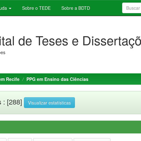
juda
Sobre o TEDE
Sobre a BDTD
ital de Teses e Dissertaç
ões
em Recife
PPG em Ensino das Ciências
 : [288]
Visualizar estatísticas