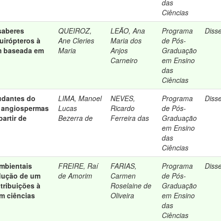
das
Ciências
saberes
QUEIROZ,
LEÃO, Ana
Programa
Diss
quirópteros à
Ane Cleries
Maria dos
de Pós-
m baseada em
Maria
Anjos
Graduação
Carneiro
em Ensino
das
Ciências
udantes do
LIMA, Manoel
NEVES,
Programa
Diss
 angiospermas
Lucas
Ricardo
de Pós-
artir de
Bezerra de
Ferreira das
Graduação
em Ensino
das
Ciências
mbientais
FREIRE, Raí
FARIAS,
Programa
Diss
dução de um
de Amorim
Carmen
de Pós-
ntribuições à
Roselaine de
Graduação
m ciências
Oliveira
em Ensino
das
Ciências