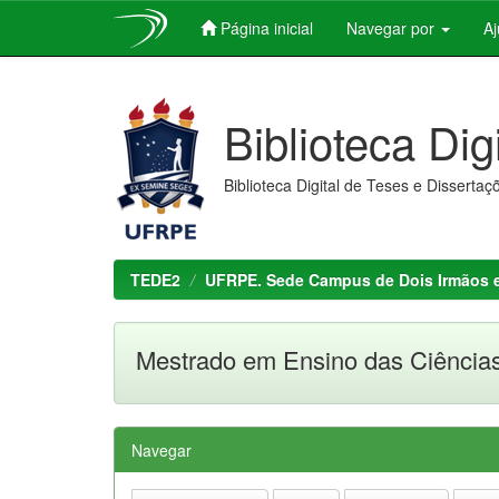
Página inicial
Navegar por
A
Skip
navigation
Biblioteca Dig
Biblioteca Digital de Teses e Dissertaç
TEDE2
UFRPE. Sede Campus de Dois Irmãos 
Mestrado em Ensino das Ciências
Navegar