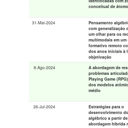
identificadas com z
conceitual de átom
31-Mai-2024
Pensamento algébric
com generalização 
um olhar para os re
multimodais em um
formativo remoto c
dos anos iniciais à 
objetivação
8-Ago-2024
A abordagem de res
problemas articulad
Playing Game (RPG)
dos modelos atômic
médio
26-Jul-2024
Estratégias para o
desenvolvimento d
algébrico a partir d
abordagem híbrida r