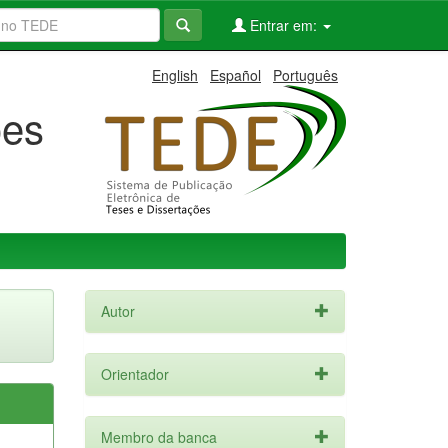
Entrar em:
English
Español
Português
ões
Autor
Orientador
Membro da banca