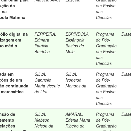
ução da
em Ensino
a na
das
bola Matinha
Ciências
ólio digital na
FERREIRA,
ESPÍNDOLA,
Programa
Diss
dizagem em
Edmara
Elisângela
de Pós-
no médio
Patrícia
Bastos de
Graduação
Américo
Melo
em Ensino
das
Ciências
ada em
SILVA,
SILVA,
Programa
Diss
ações de um
Gabrielle
Ivoneide
de Pós-
ão continuada
Maria Vicente
Mendes da
Graduação
e matemática
de Lira
em Ensino
das
Ciências
nsão de
SILVA,
AMARAL,
Programa
Diss
lemento
Klebson
Edenia Maria
de Pós-
relações
Nelson da
Ribeiro do
Graduação