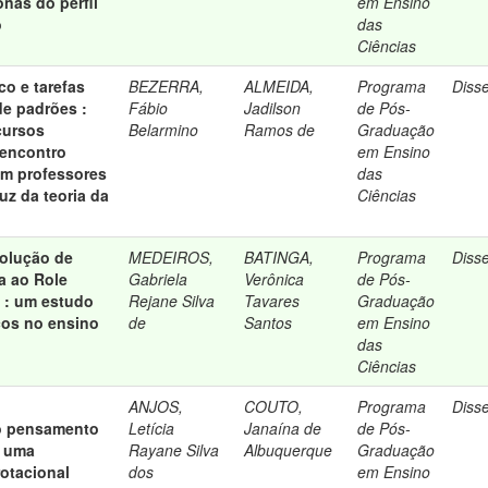
onas do perfil
em Ensino
o
das
Ciências
o e tarefas
BEZERRA,
ALMEIDA,
Programa
Diss
de padrões :
Fábio
Jadilson
de Pós-
cursos
Belarmino
Ramos de
Graduação
 encontro
em Ensino
om professores
das
luz da teoria da
Ciências
olução de
MEDEIROS,
BATINGA,
Programa
Diss
a ao Role
Gabriela
Verônica
de Pós-
 : um estudo
Rejane Silva
Tavares
Graduação
os no ensino
de
Santos
em Ensino
das
Ciências
ANJOS,
COUTO,
Programa
Diss
o pensamento
Letícia
Janaína de
de Pós-
e uma
Rayane Silva
Albuquerque
Graduação
otacional
dos
em Ensino