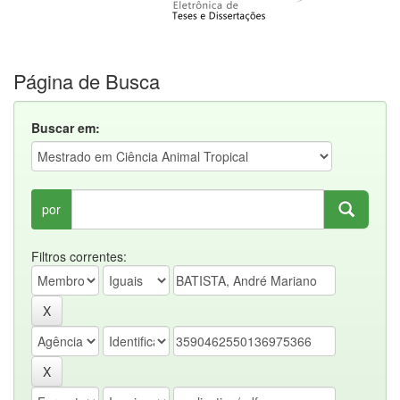
Página de Busca
Buscar em:
por
Filtros correntes: