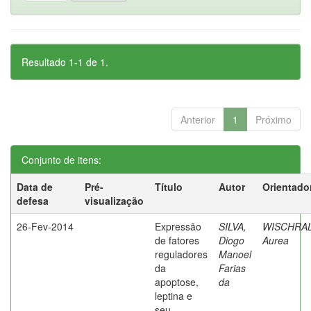
Resultado 1-1 de 1.
Anterior
1
Próximo
Conjunto de itens:
Data de
Pré-
Título
Autor
Orientado
defesa
visualização
26-Fev-2014
Expressão
SILVA,
WISCHRAL
de fatores
Diogo
Aurea
reguladores
Manoel
da
Farias
apoptose,
da
leptina e
seu