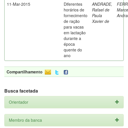
11-Mar-2015
Diferentes
ANDRADE,
FERR
horários de
Rafael de
Marce
fornecimento
Paula
Andra
de ração
Xavier de
para vacas
em lactação
durante a
época
quente do
ano
Compartilhamento
Busca facetada
Orientador
Membro da banca