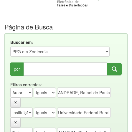
Página de Busca
Buscar em:
por
Filtros correntes: