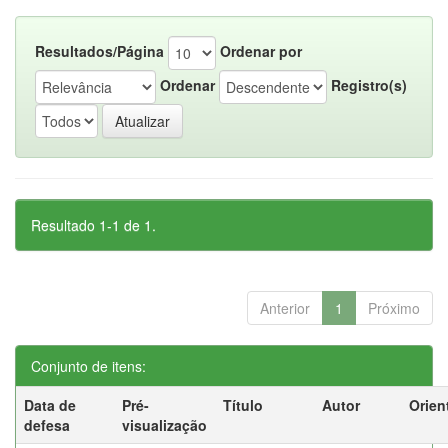
Resultados/Página
Ordenar por
Ordenar
Registro(s)
Resultado 1-1 de 1.
Anterior
1
Próximo
Conjunto de itens:
Data de
Pré-
Título
Autor
Orien
defesa
visualização