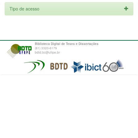
Tipo de acesso
Biblioteca Digital de Teses e Dissertações
(81) 3320-6179
bdtd.bc@ufrpe.br