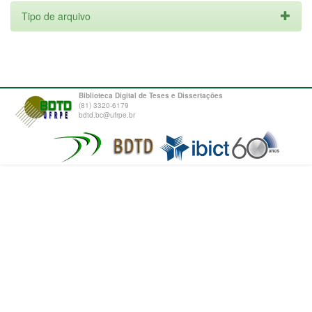
Tipo de arquivo
Biblioteca Digital de Teses e Dissertações
(81) 3320-6179
bdtd.bc@ufrpe.br