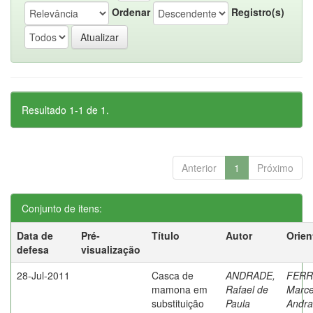
Ordenar
Registro(s)
Resultado 1-1 de 1.
Anterior
1
Próximo
Conjunto de itens:
Data de
Pré-
Título
Autor
Orien
defesa
visualização
28-Jul-2011
Casca de
ANDRADE,
FERR
mamona em
Rafael de
Marce
substituição
Paula
Andr