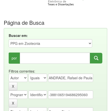
Página de Busca
Buscar em:
por
Filtros correntes: