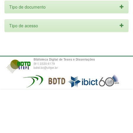
Tipo de documento
Tipo de acesso
Biblioteca Digital de Teses e Dissertações
(81) 3320-6179
bdtd.bc@ufrpe.br