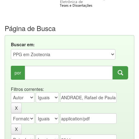
Página de Busca
Buscar em:
por
Filtros correntes: