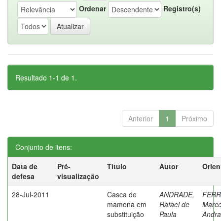
Ordenar
Registro(s)
Resultado 1-1 de 1.
Anterior
1
Próximo
Conjunto de itens:
Data de
Pré-
Título
Autor
Orien
defesa
visualização
28-Jul-2011
Casca de
ANDRADE,
FERR
mamona em
Rafael de
Marce
substituição
Paula
Andr