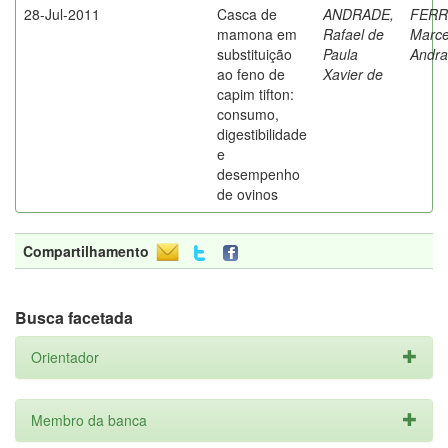
28-Jul-2011
Casca de
ANDRADE,
FERR
mamona em
Rafael de
Marce
substituição
Paula
Andr
ao feno de
Xavier de
capim tifton:
consumo,
digestibilidade
e
desempenho
de ovinos
Compartilhamento
Busca facetada
Orientador
Membro da banca