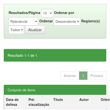
Resultados/Página
Ordenar por
Ordenar
Registro(s)
Resultado 1-1 de 1.
Anterior
1
Próximo
Conjunto de itens:
Data de
Pré-
Título
Autor
Orien
defesa
visualização