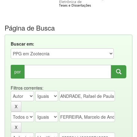
Página de Busca
Buscar em:
por
Filtros correntes: