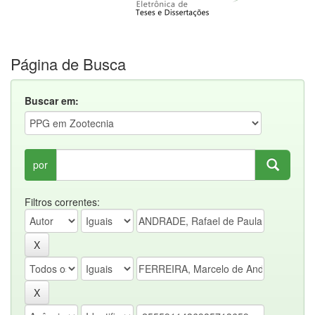
Página de Busca
Buscar em:
por
Filtros correntes: