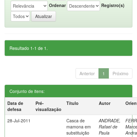
Ordenar
Registro(s)
Resultado 1-1 de 1.
Anterior
1
Próximo
Conjunto de itens:
Data de
Pré-
Título
Autor
Orien
defesa
visualização
28-Jul-2011
Casca de
ANDRADE,
FERR
mamona em
Rafael de
Marce
substituição
Paula
Andr