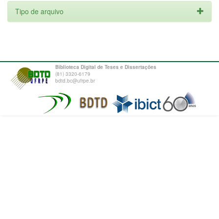
Tipo de arquivo
Biblioteca Digital de Teses e Dissertações
(81) 3320-6179
bdtd.bc@ufrpe.br