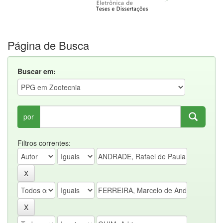
Página de Busca
Buscar em:
por
Filtros correntes: