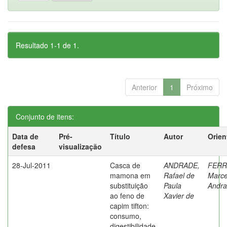
Resultado 1-1 de 1.
Anterior
1
Próximo
Conjunto de itens:
Data de
Pré-
Título
Autor
Orien
defesa
visualização
28-Jul-2011
Casca de
ANDRADE,
FERR
mamona em
Rafael de
Marce
substituição
Paula
Andr
ao feno de
Xavier de
capim tifton:
consumo,
digestibilidade