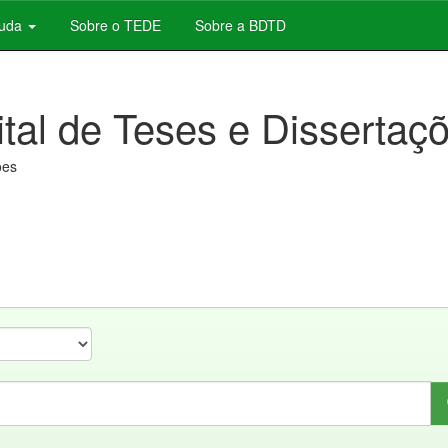
juda
Sobre o TEDE
Sobre a BDTD
ital de Teses e Dissertaç
ões