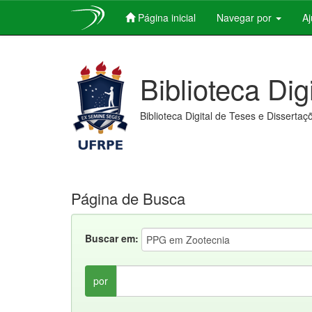
Página inicial
Navegar por
A
Skip
navigation
Biblioteca Dig
Biblioteca Digital de Teses e Dissertaç
Página de Busca
Buscar em:
por