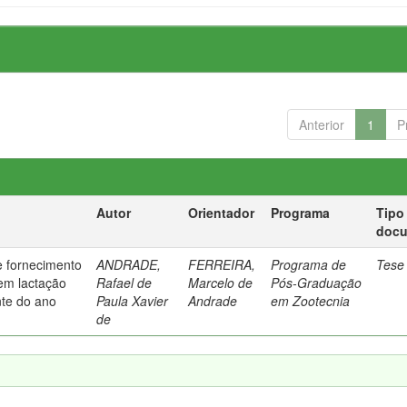
Anterior
1
P
Autor
Orientador
Programa
Tipo
doc
e fornecimento
ANDRADE,
FERREIRA,
Programa de
Tese
em lactação
Rafael de
Marcelo de
Pós-Graduação
nte do ano
Paula Xavier
Andrade
em Zootecnia
de