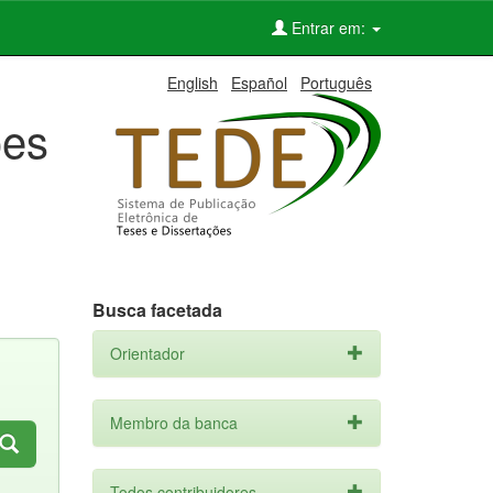
Entrar em:
English
Español
Português
ões
Busca facetada
Orientador
Membro da banca
Todos contribuidores