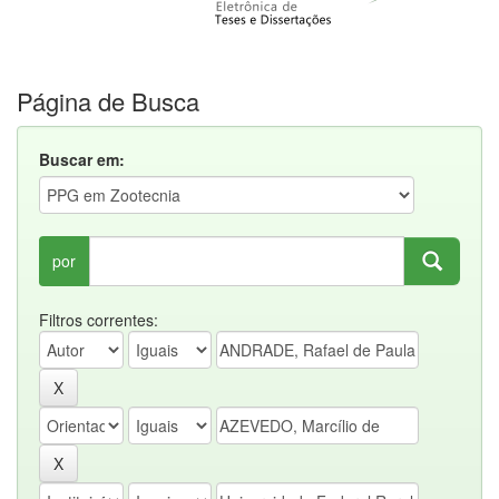
Página de Busca
Buscar em:
por
Filtros correntes: