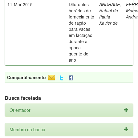
11-Mar-2015
Diferentes
ANDRADE,
FERR
horários de
Rafael de
Marce
fornecimento
Paula
Andra
de ração
Xavier de
para vacas
em lactação
durante a
época
quente do
ano
Compartilhamento
Busca facetada
Orientador
Membro da banca