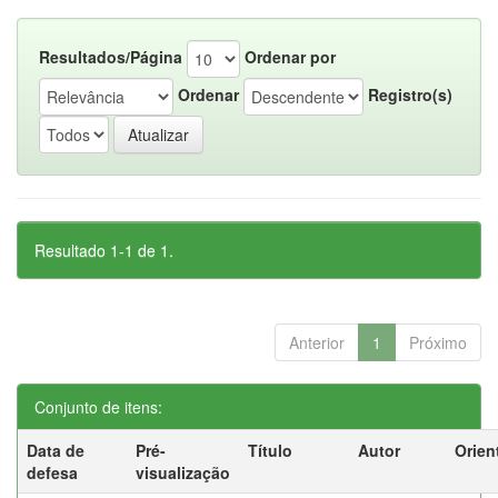
Resultados/Página
Ordenar por
Ordenar
Registro(s)
Resultado 1-1 de 1.
Anterior
1
Próximo
Conjunto de itens:
Data de
Pré-
Título
Autor
Orien
defesa
visualização