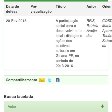
Data de
Pré-
Título
Autor
Orien
defesa
visualização
20-Fev-2018
A participação
REIS,
COST
social para o
Patrícia
Maria
desenvolvimento
Araújo
Apare
local : diálogos e
dos
Tenór
ações dos
Salva
coletivos
da
culturais em
Goiana-PE, no
período de
2013-2016
Compartilhamento
Busca facetada
Autor