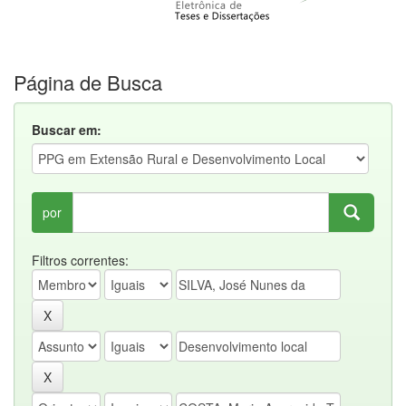
Página de Busca
Buscar em:
por
Filtros correntes: