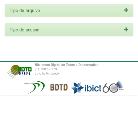
Tipo de arquivo
Tipo de acesso
Biblioteca Digital de Teses e Dissertações
(81) 3320-6179
bdtd.bc@ufrpe.br