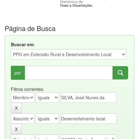
Página de Busca
Buscar em:
por
Filtros correntes: