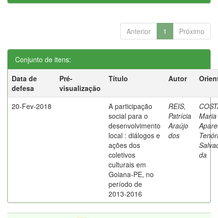
Anterior
1
Próximo
Conjunto de itens:
Data de
Pré-
Título
Autor
Orien
defesa
visualização
20-Fev-2018
A participação
REIS,
COST
social para o
Patrícia
Maria
desenvolvimento
Araújo
Apare
local : diálogos e
dos
Tenór
ações dos
Salva
coletivos
da
culturais em
Goiana-PE, no
período de
2013-2016