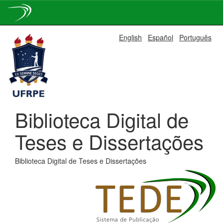
Skip
English
Español
Português
navigation
Biblioteca Digital de
Teses e Dissertações
Biblioteca Digital de Teses e Dissertações