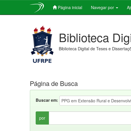
Página inicial
Navegar por
A
Skip
navigation
Biblioteca Dig
Biblioteca Digital de Teses e Dissertaç
Página de Busca
Buscar em:
por