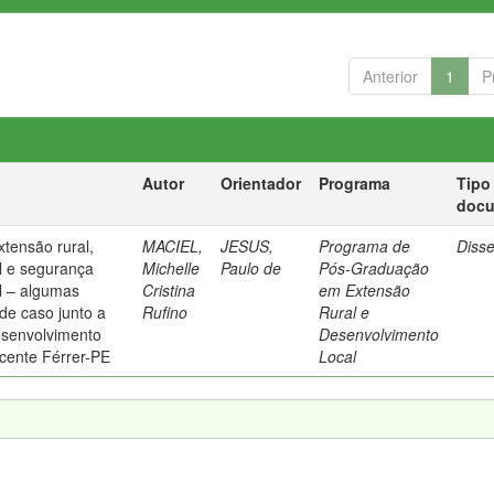
Anterior
1
P
Autor
Orientador
Programa
Tipo
doc
xtensão rural,
MACIEL,
JESUS,
Programa de
Diss
l e segurança
Michelle
Paulo de
Pós-Graduação
al – algumas
Cristina
em Extensão
de caso junto a
Rufino
Rural e
esenvolvimento
Desenvolvimento
icente Férrer-PE
Local