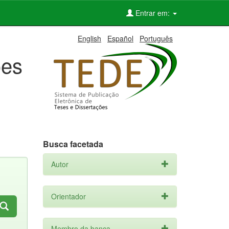
Entrar em:
English
Español
Português
ões
Busca facetada
Autor
Orientador
Membro da banca