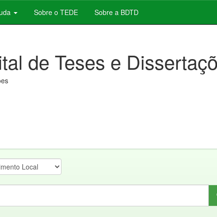
juda
Sobre o TEDE
Sobre a BDTD
ital de Teses e Dissertaç
ões