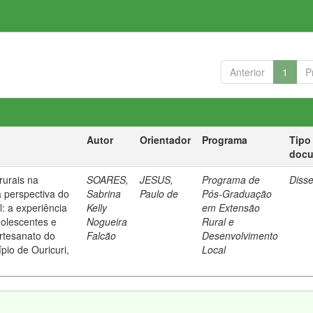
Anterior
1
P
Autor
Orientador
Programa
Tipo
doc
rurais na
SOARES,
JESUS,
Programa de
Diss
a perspectiva do
Sabrina
Paulo de
Pós-Graduação
: a experiência
Kelly
em Extensão
olescentes e
Nogueira
Rural e
rtesanato do
Falcão
Desenvolvimento
pio de Ouricuri,
Local