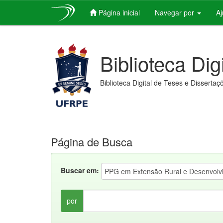
Página inicial
Navegar por
A
Skip
navigation
Biblioteca Dig
Biblioteca Digital de Teses e Dissertaç
Página de Busca
Buscar em:
por