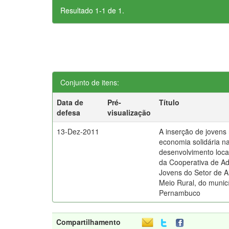
Resultado 1-1 de 1.
Conjunto de itens:
Data de
Pré-
Título
defesa
visualização
13-Dez-2011
A inserção de jovens 
economia solidária n
desenvolvimento local
da Cooperativa de Ad
Jovens do Setor de A
Meio Rural, do municí
Pernambuco
Compartilhamento