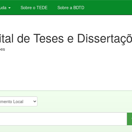
juda
Sobre o TEDE
Sobre a BDTD
ital de Teses e Dissertaç
ões