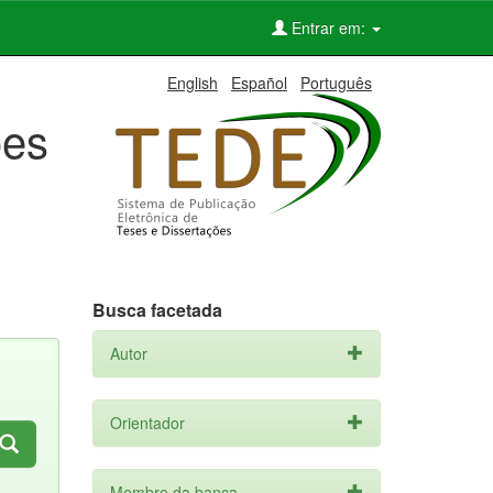
Entrar em:
English
Español
Português
ões
Busca facetada
Autor
Orientador
Membro da banca