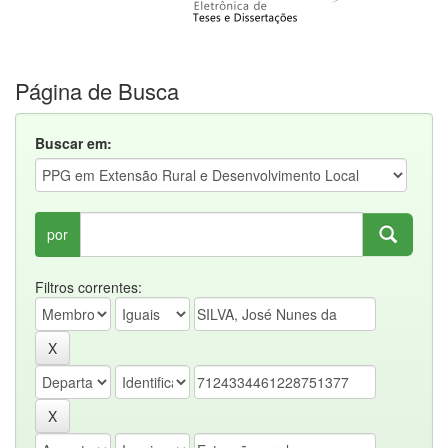
Página de Busca
Buscar em:
por
Filtros correntes: