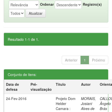
Ordenar
Registro(s)
Resultado 1-1 de 1.
Anterior
1
Próximo
Conjunto de itens:
Data de
Pré-
Título
Autor
Orient
defesa
visualização
24-Fev-2016
Projeto Dom
MORAIS,
CALLO
Helder
Josiani
Ângelo
Camara :
Alves de
Brás