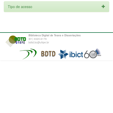
Tipo de acesso
Biblioteca Digital de Teses e Dissertações
(81) 3320-6179
bdtd.bc@ufrpe.br