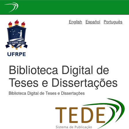
Skip
English
Español
Português
navigation
Biblioteca Digital de
Teses e Dissertações
Biblioteca Digital de Teses e Dissertações