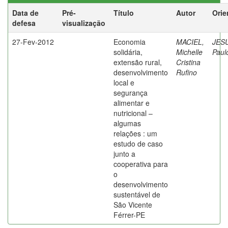
Data de
Pré-
Título
Autor
Orie
defesa
visualização
27-Fev-2012
Economia
MACIEL,
JES
solidária,
Michelle
Paul
extensão rural,
Cristina
desenvolvimento
Rufino
local e
segurança
alimentar e
nutricional –
algumas
relações : um
estudo de caso
junto a
cooperativa para
o
desenvolvimento
sustentável de
São Vicente
Férrer-PE