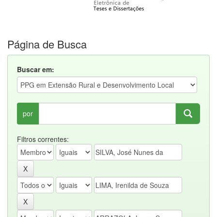
Página de Busca
Buscar em:
por
Filtros correntes: