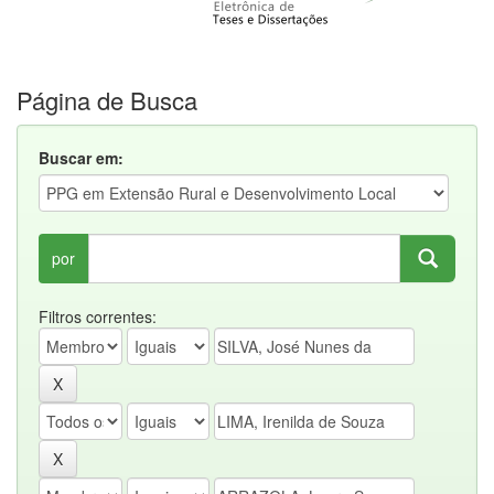
Página de Busca
Buscar em:
por
Filtros correntes: