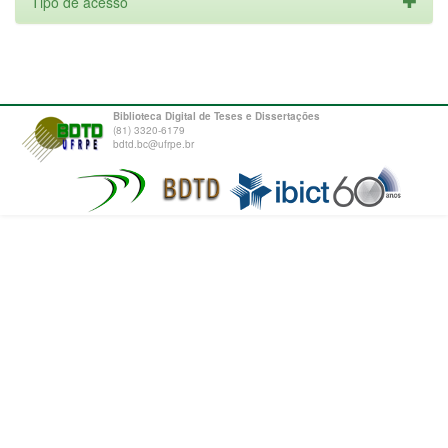
Tipo de acesso
Biblioteca Digital de Teses e Dissertações
(81) 3320-6179
bdtd.bc@ufrpe.br