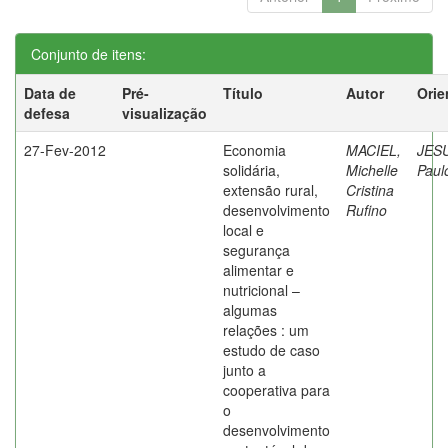
Conjunto de itens:
Data de
Pré-
Título
Autor
Orie
defesa
visualização
27-Fev-2012
Economia
MACIEL,
JES
solidária,
Michelle
Paul
extensão rural,
Cristina
desenvolvimento
Rufino
local e
segurança
alimentar e
nutricional –
algumas
relações : um
estudo de caso
junto a
cooperativa para
o
desenvolvimento