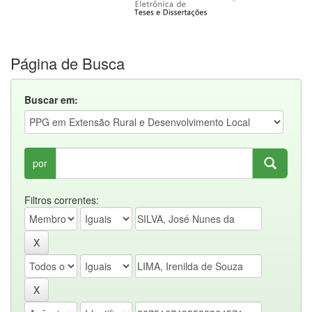
Página de Busca
Buscar em:
por
Filtros correntes: