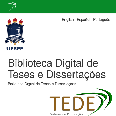
Skip
English
Español
Português
navigation
Biblioteca Digital de
Teses e Dissertações
Biblioteca Digital de Teses e Dissertações