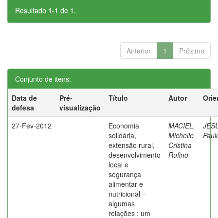
Resultado 1-1 de 1.
Anterior
1
Próximo
Conjunto de itens:
Data de
Pré-
Título
Autor
Orie
defesa
visualização
27-Fev-2012
Economia
MACIEL,
JES
solidária,
Michelle
Paul
extensão rural,
Cristina
desenvolvimento
Rufino
local e
segurança
alimentar e
nutricional –
algumas
relações : um