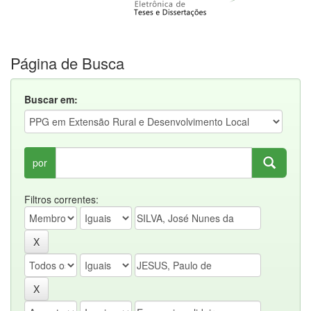
Página de Busca
Buscar em:
por
Filtros correntes: