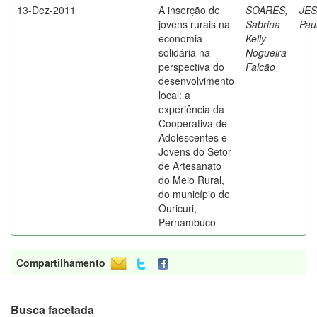
13-Dez-2011
A inserção de
SOARES,
JES
jovens rurais na
Sabrina
Pau
economia
Kelly
solidária na
Nogueira
perspectiva do
Falcão
desenvolvimento
local: a
experiência da
Cooperativa de
Adolescentes e
Jovens do Setor
de Artesanato
do Meio Rural,
do município de
Ouricuri,
Pernambuco
Compartilhamento
Busca facetada