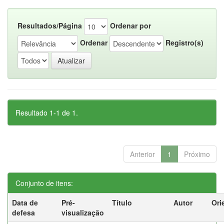
Resultados/Página
Ordenar por
Ordenar
Registro(s)
Resultado 1-1 de 1.
Anterior
1
Próximo
Conjunto de itens:
Data de
Pré-
Título
Autor
Ori
defesa
visualização