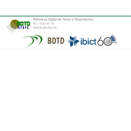
Biblioteca Digital de Teses e Dissertações
(81) 3320-6179
bdtd.bc@ufrpe.br