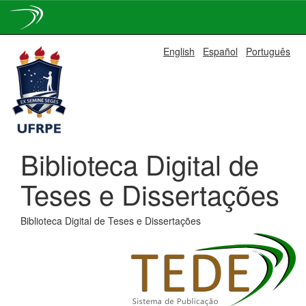
Skip
English
Español
Português
navigation
Biblioteca Digital de
Teses e Dissertações
Biblioteca Digital de Teses e Dissertações