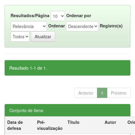
Resultados/Página
Ordenar por
Ordenar
Registro(s)
Resultado 1-1 de 1.
Anterior
1
Próximo
Conjunto de itens:
Data de
Pré-
Título
Autor
Ori
defesa
visualização