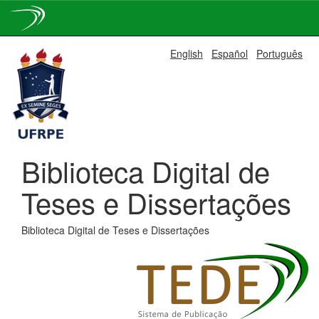
Skip
English
Español
Português
navigation
Biblioteca Digital de
Teses e Dissertações
Biblioteca Digital de Teses e Dissertações