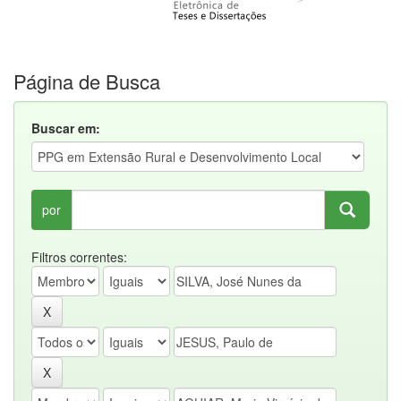
Página de Busca
Buscar em:
por
Filtros correntes: