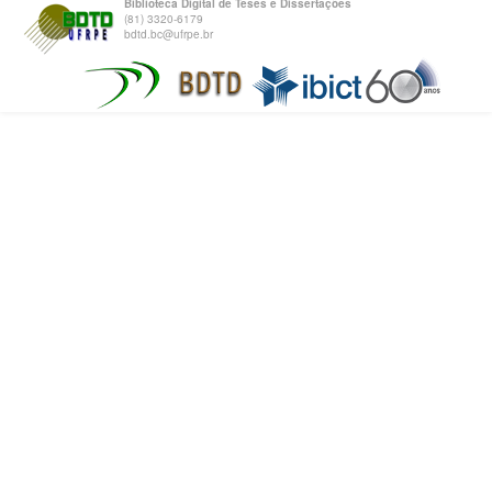
Biblioteca Digital de Teses e Dissertações
(81) 3320-6179
bdtd.bc@ufrpe.br