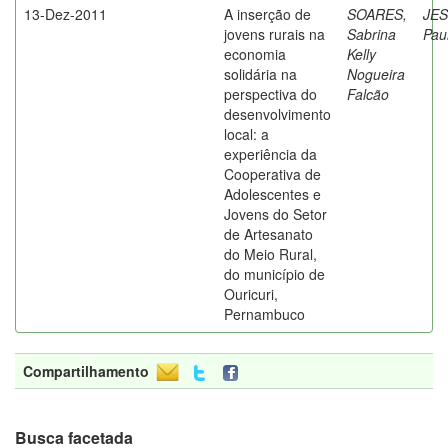
13-Dez-2011
A inserção de
SOARES,
JES
jovens rurais na
Sabrina
Pau
economia
Kelly
solidária na
Nogueira
perspectiva do
Falcão
desenvolvimento
local: a
experiência da
Cooperativa de
Adolescentes e
Jovens do Setor
de Artesanato
do Meio Rural,
do município de
Ouricuri,
Pernambuco
Compartilhamento
Busca facetada