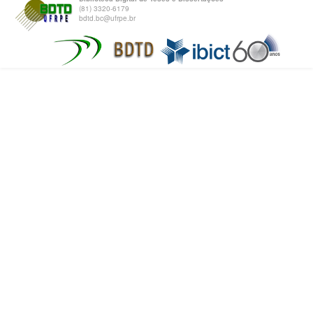
(81) 3320-6179
bdtd.bc@ufrpe.br