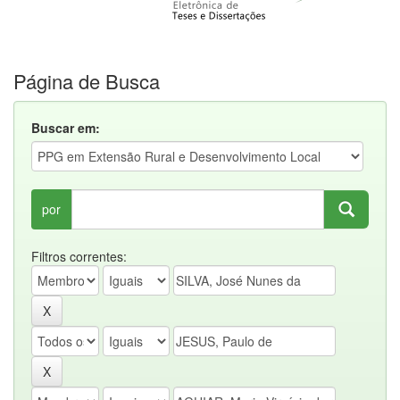
Página de Busca
Buscar em:
por
Filtros correntes: