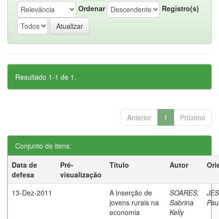
Ordenar
Registro(s)
Resultado 1-1 de 1.
Anterior
1
Próximo
Conjunto de itens:
Data de
Pré-
Título
Autor
Ori
defesa
visualização
13-Dez-2011
A inserção de
SOARES,
JES
jovens rurais na
Sabrina
Pau
economia
Kelly