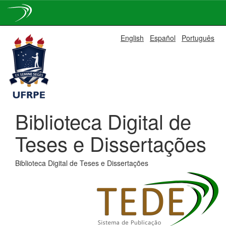
Skip
English
Español
Português
navigation
Biblioteca Digital de
Teses e Dissertações
Biblioteca Digital de Teses e Dissertações