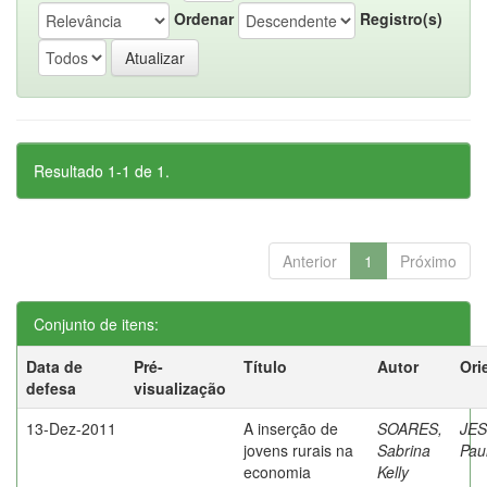
Ordenar
Registro(s)
Resultado 1-1 de 1.
Anterior
1
Próximo
Conjunto de itens:
Data de
Pré-
Título
Autor
Ori
defesa
visualização
13-Dez-2011
A inserção de
SOARES,
JES
jovens rurais na
Sabrina
Pau
economia
Kelly