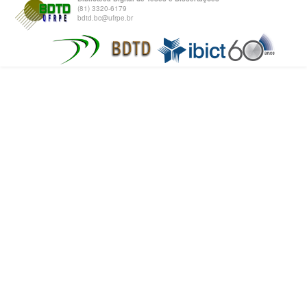
(81) 3320-6179
bdtd.bc@ufrpe.br