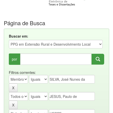
Página de Busca
Buscar em:
por
Filtros correntes: