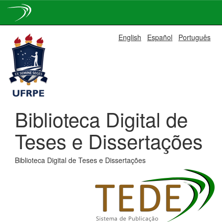
Skip
English
Español
Português
navigation
Biblioteca Digital de
Teses e Dissertações
Biblioteca Digital de Teses e Dissertações