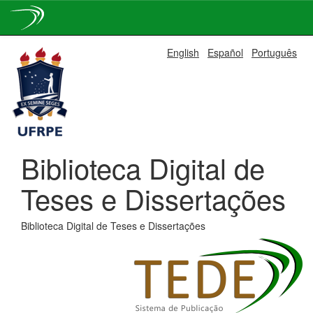
Skip
English
Español
Português
navigation
Biblioteca Digital de
Teses e Dissertações
Biblioteca Digital de Teses e Dissertações