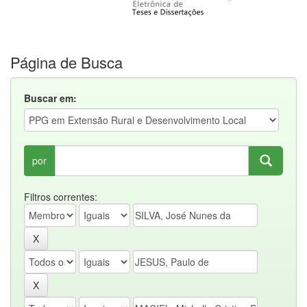
Página de Busca
Buscar em:
por
Filtros correntes: