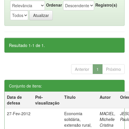
Ordenar
Registro(s)
Resultado 1-1 de 1.
Anterior
1
Próximo
Conjunto de itens:
Data de
Pré-
Título
Autor
Orie
defesa
visualização
27-Fev-2012
Economia
MACIEL,
JES
solidária,
Michelle
Paul
extensão rural,
Cristina