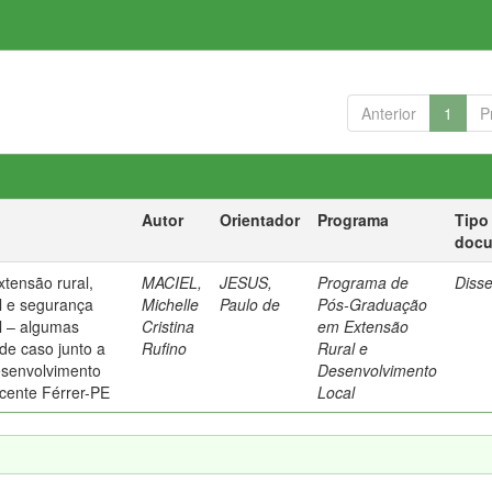
Anterior
1
P
Autor
Orientador
Programa
Tipo
doc
xtensão rural,
MACIEL,
JESUS,
Programa de
Diss
l e segurança
Michelle
Paulo de
Pós-Graduação
al – algumas
Cristina
em Extensão
de caso junto a
Rufino
Rural e
esenvolvimento
Desenvolvimento
icente Férrer-PE
Local