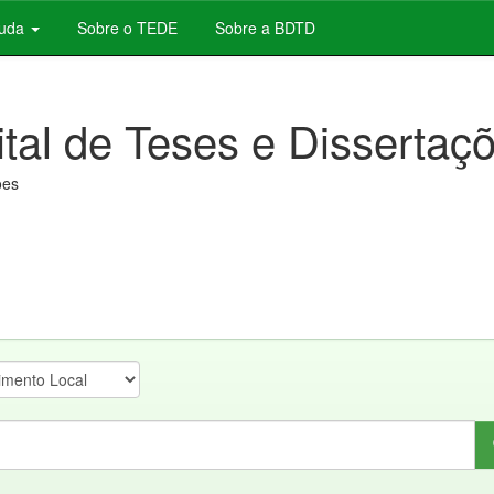
juda
Sobre o TEDE
Sobre a BDTD
ital de Teses e Dissertaç
ões