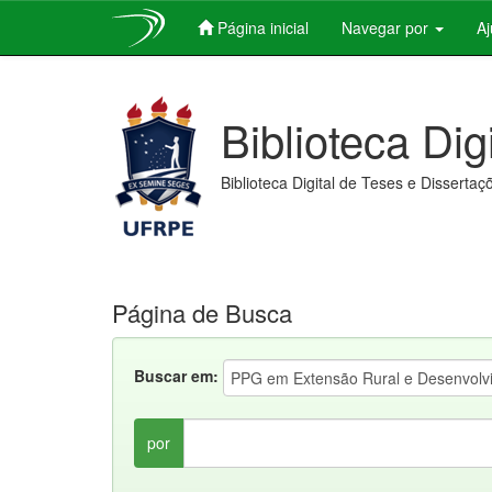
Página inicial
Navegar por
A
Skip
navigation
Biblioteca Dig
Biblioteca Digital de Teses e Dissertaç
Página de Busca
Buscar em:
por