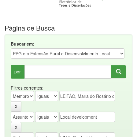
Página de Busca
Buscar em:
por
Filtros correntes: