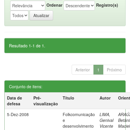
Ordenar
Registro(s)
Resultado 1-1 de 1.
Anterior
1
Próximo
Conjunto de itens:
Data de
Pré-
Título
Autor
Orien
defesa
visualização
5-Dez-2008
Folkcomunicação
LIMA,
ARAÚ
e
Genival
Betân
desenvolvimento
Vicente
Maciel