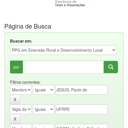
Página de Busca
Buscar em:
por
Filtros correntes: