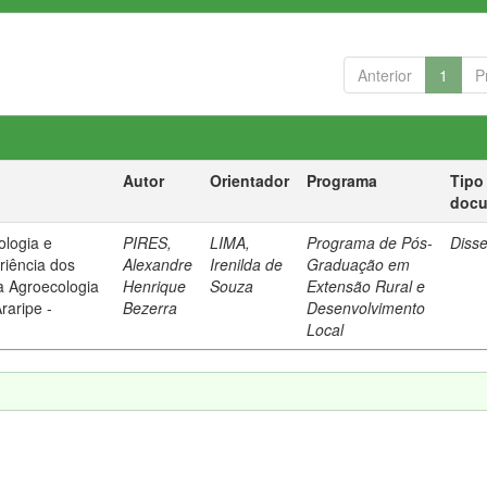
Anterior
1
P
Autor
Orientador
Programa
Tipo
doc
ologia e
PIRES,
LIMA,
Programa de Pós-
Diss
riência dos
Alexandre
Irenilda de
Graduação em
a Agroecologia
Henrique
Souza
Extensão Rural e
raripe -
Bezerra
Desenvolvimento
Local