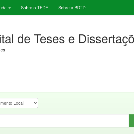
juda
Sobre o TEDE
Sobre a BDTD
ital de Teses e Dissertaç
ões