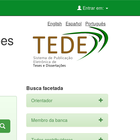
Entrar em:
English
Español
Português
ões
Busca facetada
Orientador
Membro da banca
Todos contribuidores