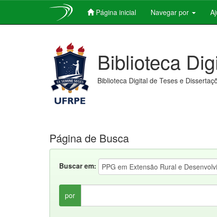
Página inicial
Navegar por
A
Skip
navigation
Biblioteca Dig
Biblioteca Digital de Teses e Dissertaç
Página de Busca
Buscar em:
por