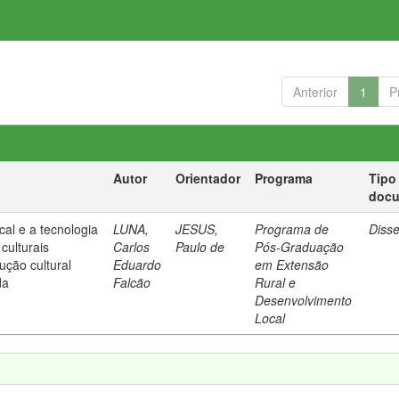
Anterior
1
P
Autor
Orientador
Programa
Tipo
doc
al e a tecnologia
LUNA,
JESUS,
Programa de
Diss
culturais
Carlos
Paulo de
Pós-Graduação
ução cultural
Eduardo
em Extensão
da
Falcão
Rural e
Desenvolvimento
Local