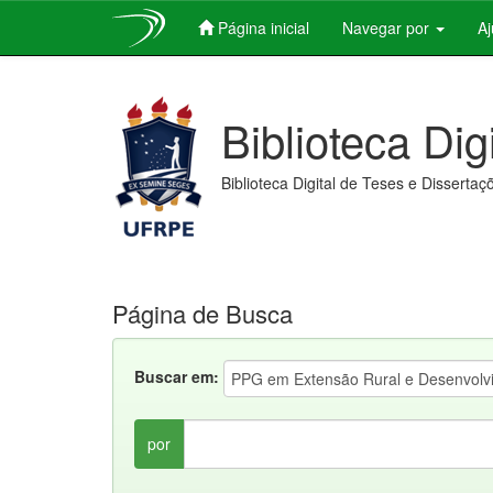
Página inicial
Navegar por
A
Skip
navigation
Biblioteca Dig
Biblioteca Digital de Teses e Dissertaç
Página de Busca
Buscar em:
por