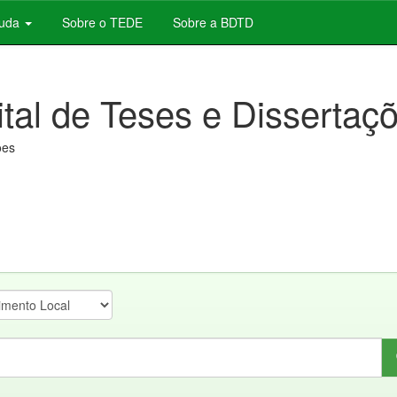
juda
Sobre o TEDE
Sobre a BDTD
ital de Teses e Dissertaç
ões