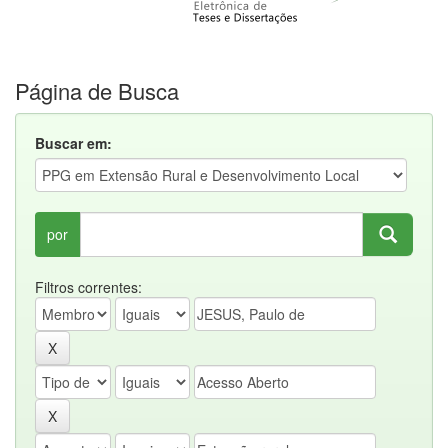
Página de Busca
Buscar em:
por
Filtros correntes: