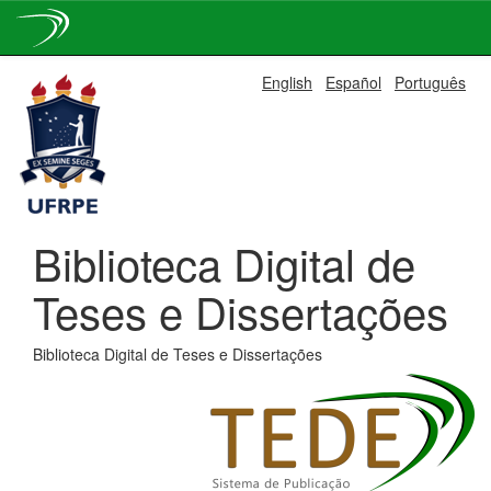
Skip
English
Español
Português
navigation
Biblioteca Digital de
Teses e Dissertações
Biblioteca Digital de Teses e Dissertações