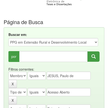
Página de Busca
Buscar em:
por
Filtros correntes: