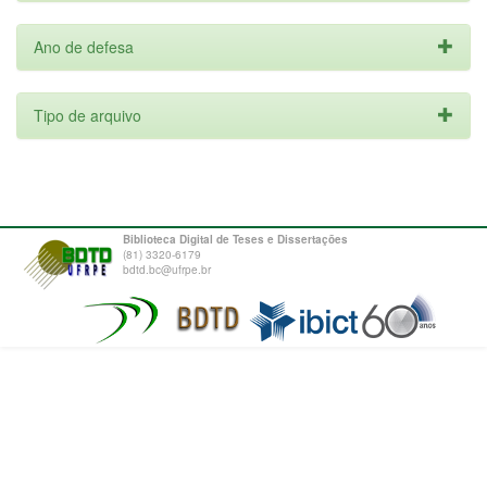
Ano de defesa
Tipo de arquivo
Biblioteca Digital de Teses e Dissertações
(81) 3320-6179
bdtd.bc@ufrpe.br