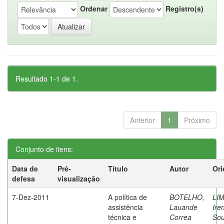
Ordenar
Registro(s)
Resultado 1-1 de 1.
Anterior
1
Próximo
Conjunto de itens:
Data de
Pré-
Título
Autor
Ori
defesa
visualização
7-Dez-2011
A política de
BOTELHO,
LIM
assistência
Lauande
Ire
técnica e
Correa
So