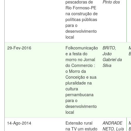
pescadoras de
Pinto dos
Rio Formoso-PE
na construção de
políticas públicas
para o
desenvolvimento
local
29-Fev-2016
Folkcomunicação
BRITO,
M
e a festa do
João
B
morro no Jornal
Gabriel da
do Commercio :
Silva
o Morro da
Conceição e sua
pluralidade na
cultura
pernambucana
para o
desenvolvimento
local
14-Ago-2014
Extensão rural
ANDRADE
M
na TV um estudo
NETO, Luís
B