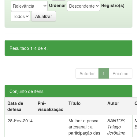
Ordenar
Registro(s)
Resultado 1-4 de 4.
Anterior
1
Próximo
Conjunto de itens:
Data de
Pré-
Título
Autor
O
defesa
visualização
28-Fev-2014
Mulher e pesca
SANTOS,
M
artesanal : a
Thiago
B
participação das
Jerônimo