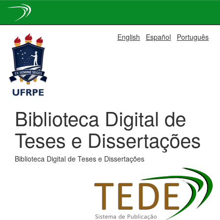
Skip
English
Español
Português
navigation
Biblioteca Digital de
Teses e Dissertações
Biblioteca Digital de Teses e Dissertações