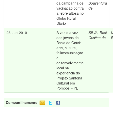
da campanha de
Boaventura
vacinação contra
de
a febre aftosa no
Globo Rural
Diário
28-Jun-2010
A voz e a vez
SILVA, Rosi
M
dos jovens da
Cristina da
B
Bacia do Goitá:
arte, cultura,
folkcomunicação
e
desenvolvimento
local na
experiência do
Projeto Sanfona
Cultural em
Pombos – PE
Compartilhamento