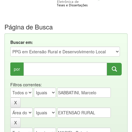
Página de Busca
Buscar em:
por
Filtros correntes: