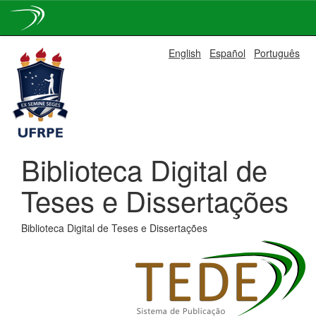
Skip
English
Español
Português
navigation
Biblioteca Digital de
Teses e Dissertações
Biblioteca Digital de Teses e Dissertações