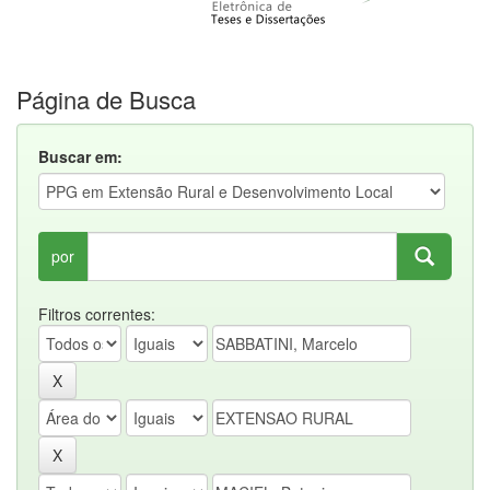
Página de Busca
Buscar em:
por
Filtros correntes: