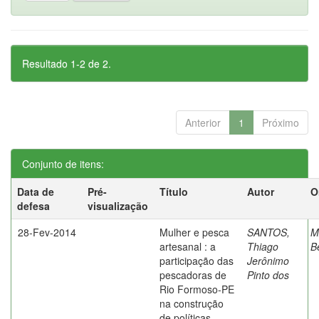
Resultado 1-2 de 2.
Anterior
1
Próximo
Conjunto de itens:
Data de
Pré-
Título
Autor
O
defesa
visualização
28-Fev-2014
Mulher e pesca
SANTOS,
M
artesanal : a
Thiago
B
participação das
Jerônimo
pescadoras de
Pinto dos
Rio Formoso-PE
na construção
de políticas