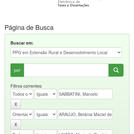
Página de Busca
Buscar em:
por
Filtros correntes: