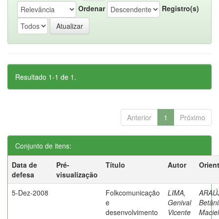
Ordenar
Registro(s)
Resultado 1-1 de 1.
Anterior
1
Próximo
Conjunto de itens:
Data de
Pré-
Título
Autor
Orien
defesa
visualização
5-Dez-2008
Folkcomunicação
LIMA,
ARAÚ
e
Genival
Betân
desenvolvimento
Vicente
Maciel