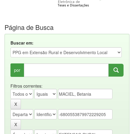
Página de Busca
Buscar em:
por
Filtros correntes: