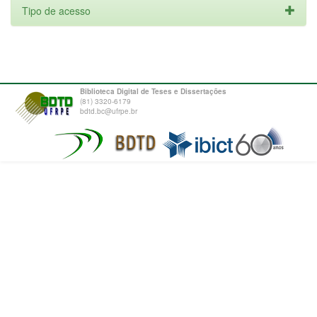
Tipo de acesso
Biblioteca Digital de Teses e Dissertações
(81) 3320-6179
bdtd.bc@ufrpe.br