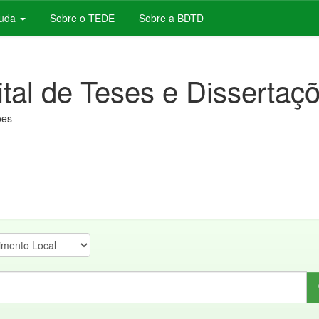
juda
Sobre o TEDE
Sobre a BDTD
ital de Teses e Dissertaç
ões