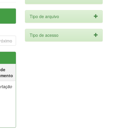
Tipo de arquivo
Tipo de acesso
róximo
 de
umento
ertação