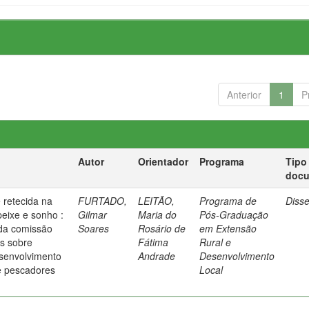
Anterior
1
P
Autor
Orientador
Programa
Tipo
doc
 retecida na
FURTADO,
LEITÃO,
Programa de
Diss
peixe e sonho :
Gilmar
Maria do
Pós-Graduação
da comissão
Soares
Rosário de
em Extensão
s sobre
Fátima
Rural e
senvolvimento
Andrade
Desenvolvimento
e pescadores
Local