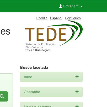
Entrar em:
English
Español
Português
ões
Busca facetada
Autor
Orientador
Membro da banca