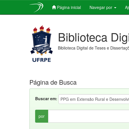
Página inicial
Navegar por
A
Skip
navigation
Biblioteca Dig
Biblioteca Digital de Teses e Dissertaç
Página de Busca
Buscar em:
por