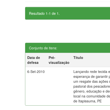
Resultado 1-1 de 1.
Conjunto de itens:
Data de
Pré-
Título
defesa
visualização
6-Set-2010
Lançando rede tecida e
esperança de garantir 
um resgate das ações 
pastoral dos pescadore
gênero, educação e de
local na comunidade d
de Itapissuma, PE