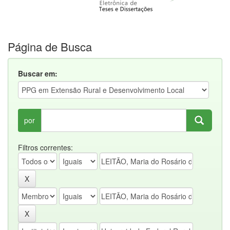
Página de Busca
Buscar em:
por
Filtros correntes: