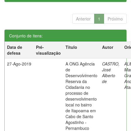
Anterior
1
Próximo
Conjunto de itens:
Data de
Pré-
Título
Autor
Ori
defesa
visualização
27-Ago-2019
A ONG Agência
CASTRO,
AL
de
José
Mar
Desenvolvimento
Alberto
Gra
Reserva da
de
An
Cidadania no
Ata
processo de
desenvolvimento
local no bairro
de Itapoama em
Cabo de Santo
Agostinho -
Pernambuco