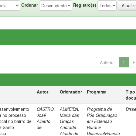
Ordenar
Registro(s)
Anterior
1
P
Autor
Orientador
Programa
Tipo
doc
esenvolvimento
CASTRO,
ALMEIDA,
Programa de
Diss
a no processo
José
Maria das
Pós-Graduação
ocal no bairro de
Alberto
Graças
em Extensão
e Santo
de
Andrade
Rural e
uco
Ataíde de
Desenvolvimento