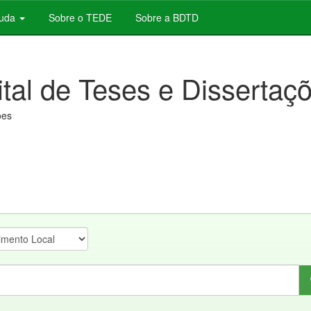
juda
Sobre o TEDE
Sobre a BDTD
ital de Teses e Dissertaç
ões