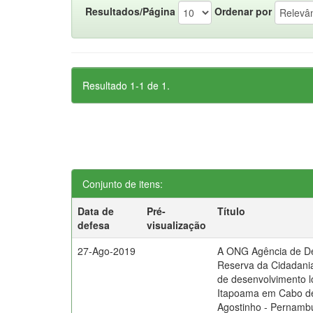
Resultados/Página
Ordenar por
Resultado 1-1 de 1.
Conjunto de itens:
Data de
Pré-
Título
defesa
visualização
27-Ago-2019
A ONG Agência de D
Reserva da Cidadani
de desenvolvimento l
Itapoama em Cabo d
Agostinho - Pernamb