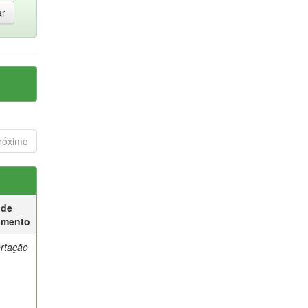
róximo
 de
umento
ertação