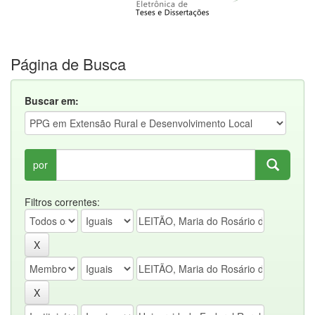
Página de Busca
Buscar em:
por
Filtros correntes: