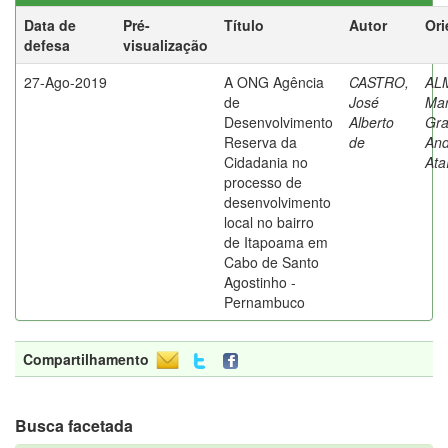
Data de
Pré-
Título
Autor
Ori
defesa
visualização
27-Ago-2019
A ONG Agência
CASTRO,
AL
de
José
Mar
Desenvolvimento
Alberto
Gra
Reserva da
de
An
Cidadania no
Ata
processo de
desenvolvimento
local no bairro
de Itapoama em
Cabo de Santo
Agostinho -
Pernambuco
Compartilhamento
Busca facetada