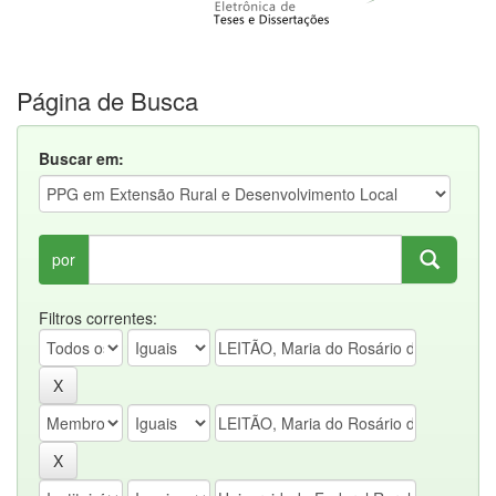
Página de Busca
Buscar em:
por
Filtros correntes: