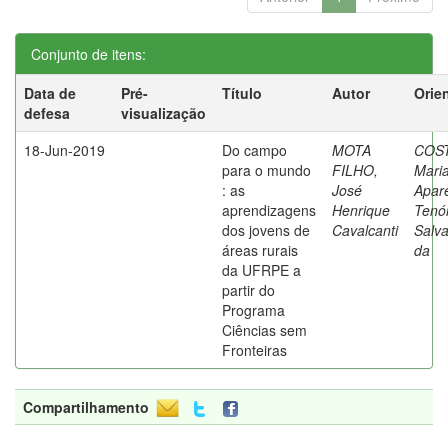
Conjunto de itens:
Data de
Pré-
Título
Autor
Orie
defesa
visualização
18-Jun-2019
Do campo
MOTA
COST
para o mundo
FILHO,
Mari
: as
José
Apar
aprendizagens
Henrique
Tenó
dos jovens de
Cavalcanti
Salv
áreas rurais
da
da UFRPE a
partir do
Programa
Ciências sem
Fronteiras
Compartilhamento