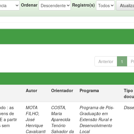
Ordenar
Registro(s)
Anterior
1
P
Autor
Orientador
Programa
Tipo
doc
do : as
MOTA
COSTA,
Programa de Pós-
Diss
vens de
FILHO,
Maria
Graduação em
 a partir
José
Aparecida
Extensão Rural e
s sem
Henrique
Tenório
Desenvolvimento
Cavalcanti
Salvador da
Local