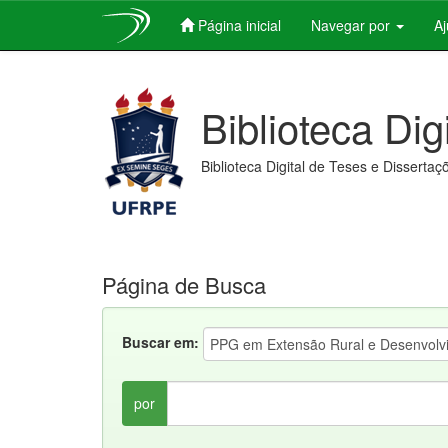
Página inicial
Navegar por
A
Skip
navigation
Biblioteca Dig
Biblioteca Digital de Teses e Dissertaç
Página de Busca
Buscar em:
por