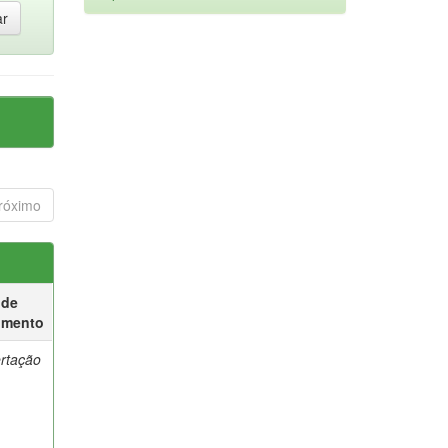
róximo
 de
umento
ertação