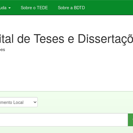
juda
Sobre o TEDE
Sobre a BDTD
ital de Teses e Dissertaç
ões