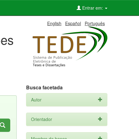
Entrar em:
English
Español
Português
ões
Busca facetada
Autor
Orientador
Membro da banca