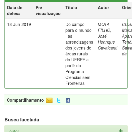
Data de
Pré-
Título
Autor
Orie
defesa
visualização
18-Jun-2019
Do campo
MOTA
COST
para o mundo
FILHO,
Mari
: as
José
Apar
aprendizagens
Henrique
Tenó
dos jovens de
Cavalcanti
Salv
áreas rurais
da
da UFRPE a
partir do
Programa
Ciências sem
Fronteiras
Compartilhamento
Busca facetada
Autor