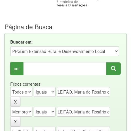
Página de Busca
Buscar em:
por
Filtros correntes: