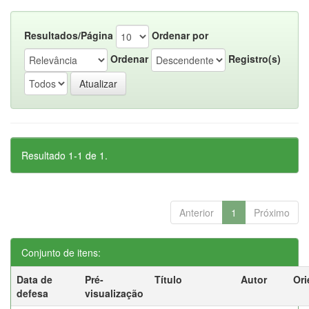
Resultados/Página
Ordenar por
Ordenar
Registro(s)
Resultado 1-1 de 1.
Anterior
1
Próximo
Conjunto de itens:
Data de
Pré-
Título
Autor
Ori
defesa
visualização