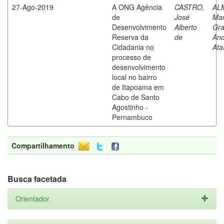
27-Ago-2019
A ONG Agência
CASTRO,
AL
de
José
Mar
Desenvolvimento
Alberto
Gra
Reserva da
de
An
Cidadania no
Ata
processo de
desenvolvimento
local no bairro
de Itapoama em
Cabo de Santo
Agostinho -
Pernambuco
Compartilhamento
Busca facetada
Orientador