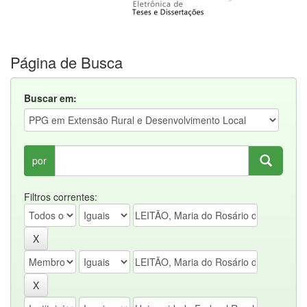
Página de Busca
Buscar em:
por
Filtros correntes: