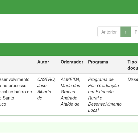
Anterior
1
P
Autor
Orientador
Programa
Tipo
doc
esenvolvimento
CASTRO,
ALMEIDA,
Programa de
Diss
a no processo
José
Maria das
Pós-Graduação
ocal no bairro de
Alberto
Graças
em Extensão
e Santo
de
Andrade
Rural e
uco
Ataíde de
Desenvolvimento
Local