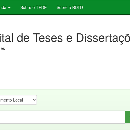
juda
Sobre o TEDE
Sobre a BDTD
ital de Teses e Dissertaç
ões