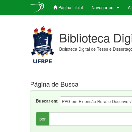
Página inicial
Navegar por
A
Skip
navigation
Biblioteca Dig
Biblioteca Digital de Teses e Dissertaç
Página de Busca
Buscar em:
por