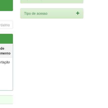
Tipo de acesso
róximo
 de
umento
ertação