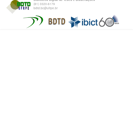
(81) 3320-6179
bdtd.bc@ufrpe.br