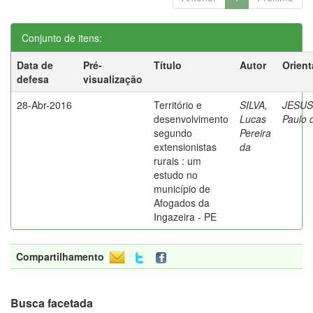
Conjunto de itens:
Data de
Pré-
Título
Autor
Orient
defesa
visualização
28-Abr-2016
Território e
SILVA,
JESUS
desenvolvimento
Lucas
Paulo 
segundo
Pereira
extensionistas
da
rurais : um
estudo no
município de
Afogados da
Ingazeira - PE
Compartilhamento
Busca facetada