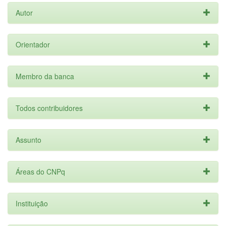
Autor
Orientador
Membro da banca
Todos contribuidores
Assunto
Áreas do CNPq
Instituição