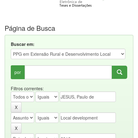
Página de Busca
Buscar em:
por
Filtros correntes: