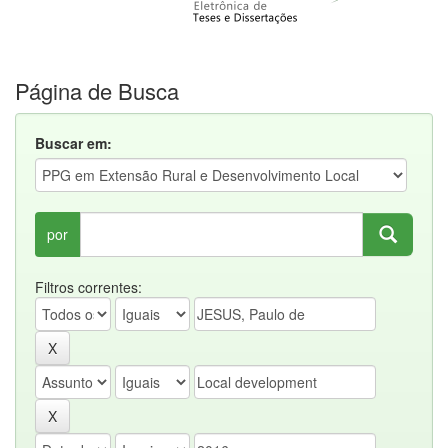
Página de Busca
Buscar em:
por
Filtros correntes: