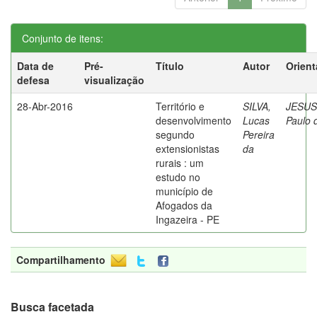
Conjunto de itens:
Data de
Pré-
Título
Autor
Orient
defesa
visualização
28-Abr-2016
Território e
SILVA,
JESUS
desenvolvimento
Lucas
Paulo 
segundo
Pereira
extensionistas
da
rurais : um
estudo no
município de
Afogados da
Ingazeira - PE
Compartilhamento
Busca facetada