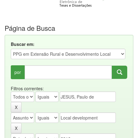
Página de Busca
Buscar em:
por
Filtros correntes: