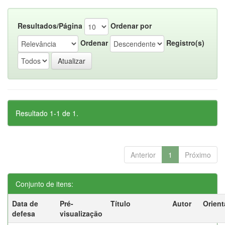
Resultados/Página
Ordenar por
Ordenar
Registro(s)
Resultado 1-1 de 1.
Anterior
1
Próximo
Conjunto de itens:
Data de
Pré-
Título
Autor
Orient
defesa
visualização