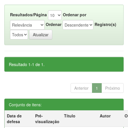
Resultados/Página
Ordenar por
Ordenar
Registro(s)
Resultado 1-1 de 1.
Anterior
1
Próximo
Conjunto de itens:
Data de
Pré-
Título
Autor
O
defesa
visualização