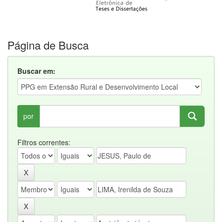
Página de Busca
Buscar em:
por
Filtros correntes: